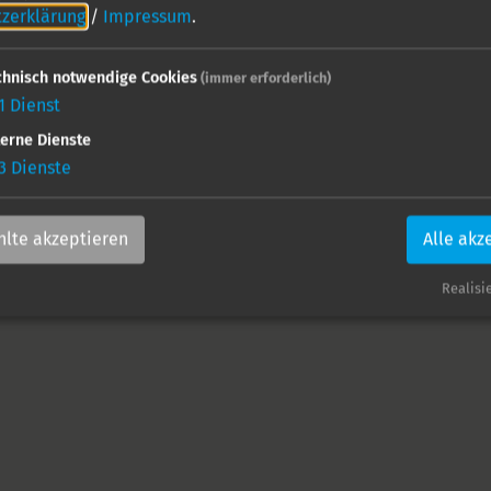
zerklärung
/
Impressum
.
chnisch notwendige Cookies
(immer erforderlich)
1
Dienst
terne Dienste
3
Dienste
'E
lte akzeptieren
Alle akz
Realisie