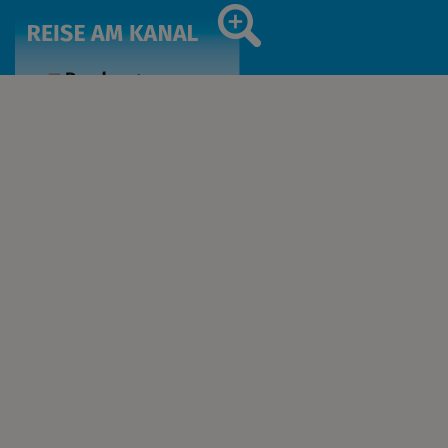
ERLEBNIS
Schifffahrt
Radtour Kanalerlebnis
Wandern
Kunst am Kanal
Einkehren