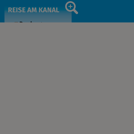
ERLEBNIS
Schifffahrt
Radtour Kanalerlebnis
Wandern
Kunst am Kanal
Einkehren