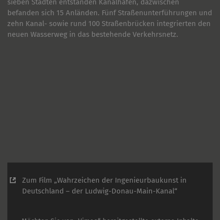
sieben Städten entstanden Kanalhäfen, dazwischen
befanden sich 15 Anländen. Fünf Straßenunterführungen und
zehn Kanal- sowie rund 100 Straßenbrücken integrierten den
neuen Wasserweg in das bestehende Verkehrsnetz.
Zum Film „Wahrzeichen der Ingenieurbaukunst in
Deutschland – der Ludwig-Donau-Main-Kanal“
VON DER FOSSA KAROLINA ZUM BAUDENKMAL -
ÜBERSICHT ZUR KANALGESCHICHTE